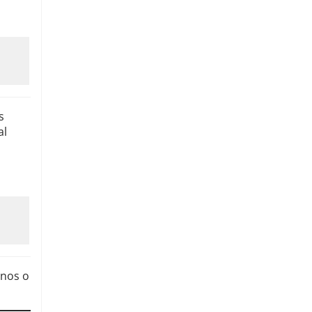
s
al
anos o