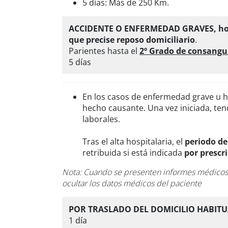
5 días: Más de 250 Km.
ACCIDENTE O ENFERMEDAD GRAVES, hospi
que precise reposo domiciliario
.
Parientes hasta el
2º Grado de consangu
5 días
En los casos de enfermedad grave u hos
hecho causante. Una vez iniciada, te
laborales.
Tras el alta hospitalaria, el
periodo de
retribuida si está indicada
por prescr
Nota: Cuando se presenten informes médicos p
ocultar los datos médicos del paciente
POR TRASLADO DEL DOMICILIO HABIT
1 día