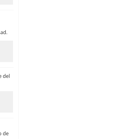
dad.
e del
o de