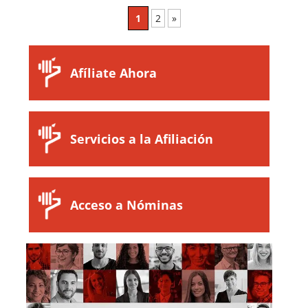
1
2
»
Afíliate Ahora
Servicios a la Afiliación
Acceso a Nóminas