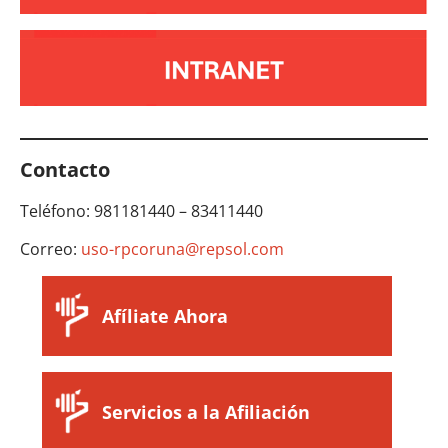
Contacto
Teléfono: 981181440 – 83411440
Correo:
uso-rpcoruna@repsol.com
Afíliate Ahora
Servicios a la Afiliación