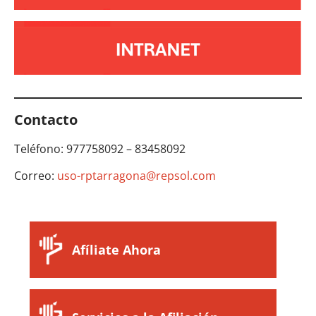
Contacto
Teléfono: 977758092 – 83458092
Correo:
uso-rptarragona@repsol.com
Afíliate Ahora