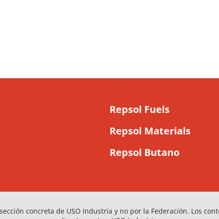
Repsol Fuels
Repsol Materials
Repsol Butano
sección concreta de USO Industria y no por la Federación. Los con