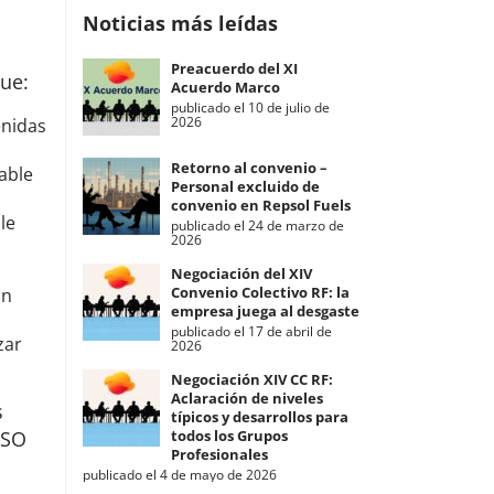
Noticias más leídas
Preacuerdo del XI
ue:
Acuerdo Marco
publicado el 10 de julio de
2026
enidas
Retorno al convenio –
able
Personal excluido de
convenio en Repsol Fuels
le
publicado el 24 de marzo de
2026
Negociación del XIV
Convenio Colectivo RF: la
in
empresa juega al desgaste
publicado el 17 de abril de
zar
2026
Negociación XIV CC RF:
Aclaración de niveles
s
típicos y desarrollos para
USO
todos los Grupos
Profesionales
publicado el 4 de mayo de 2026