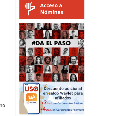
Acceso a
Nóminas
imo