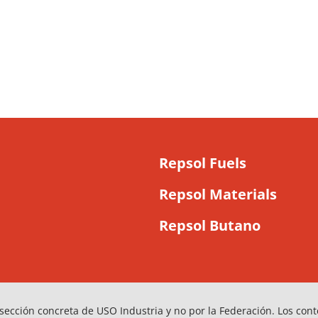
Repsol Fuels
Repsol Materials
Repsol Butano
sección concreta de USO Industria y no por la Federación. Los con