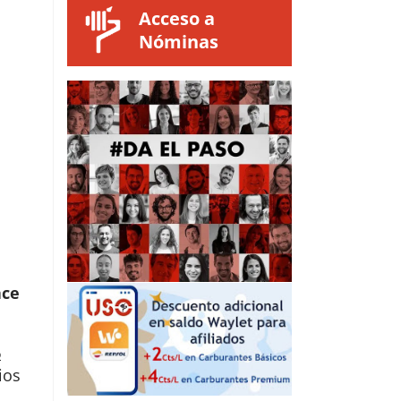
Acceso a
Nóminas
ace
6
ios