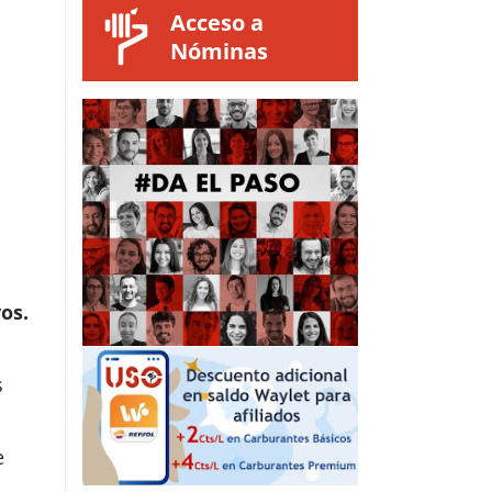
Acceso a
Nóminas
os.
s
e