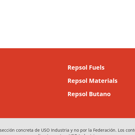
Repsol Fuels
Repsol Materials
Repsol Butano
sección concreta de USO Industria y no por la Federación. Los con