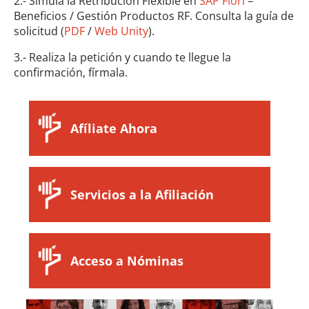
2.- Simula la Retribución Flexible en
SAP Fiori
–
Beneficios / Gestión Productos RF. Consulta la guía de
solicitud (
PDF
/
Web Unity
).
3.- Realiza la petición y cuando te llegue la
confirmación, fírmala.
Afíliate Ahora
Servicios a la Afiliación
Acceso a Nóminas